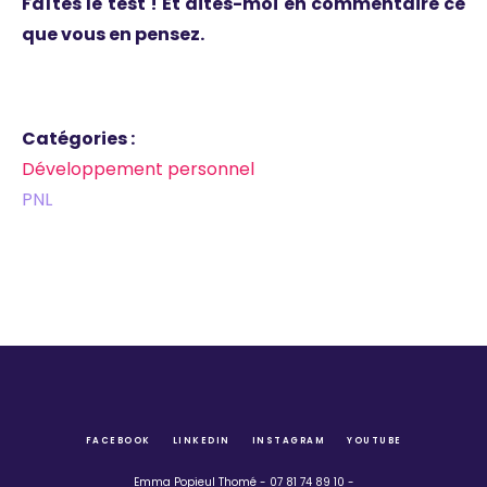
Faîtes le test ! Et dites-moi en commentaire ce
que vous en pensez.
Catégories :
Développement personnel
PNL
FACEBOOK
LINKEDIN
INSTAGRAM
YOUTUBE
Emma Popieul Thomé - 07 81 74 89 10 -