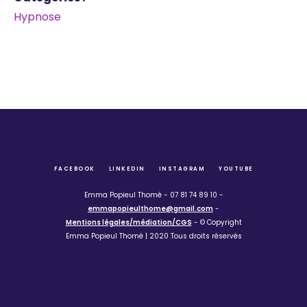
Hypnose
FACEBOOK
LINKEDIN
INSTAGRAM
YOUTUBE
Emma Popieul Thomé - 07 81 74 89 10 -
emmapopieulthome@gmail.com
-
Mentions légales/médiation/CGS
- © Copyright
Emma Popieul Thomé | 2020 Tous droits réservés